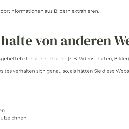
ndortinformationen
aus
Bildern
extrahieren.
nhalte
von
anderen
We
ngebettete
Inhalte
enthalten (
z.
B.
Videos,
Karten,
Bilder)
sites
verhalten
sich
genau
so,
als
hätten
Sie
diese
Webs
en
aufzeichnen