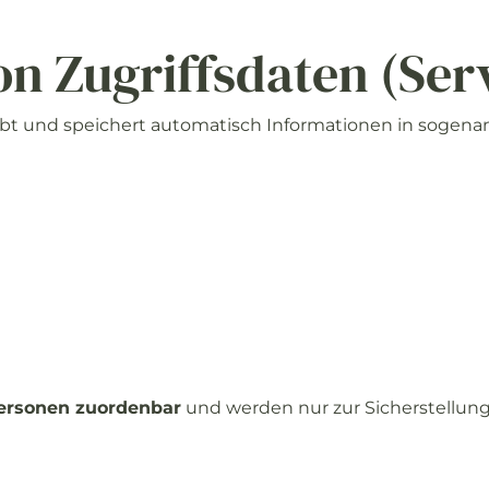
on
Zugriffsdaten (
Ser
ebt
und
speichert
automatisch
Informationen
in
sogena
ersonen
zuordenbar
und
werden
nur
zur
Sicherstellun