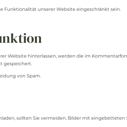
ie
Funktionalität
unserer
Website
eingeschränkt
sein.
unktion
rer
Website
hinterlassen,
werden
die
im
Kommentarfor
nt
gespeichert.
eidung
von
Spam.
hladen,
sollten
Sie
vermeiden,
Bilder
mit
eingebetteten