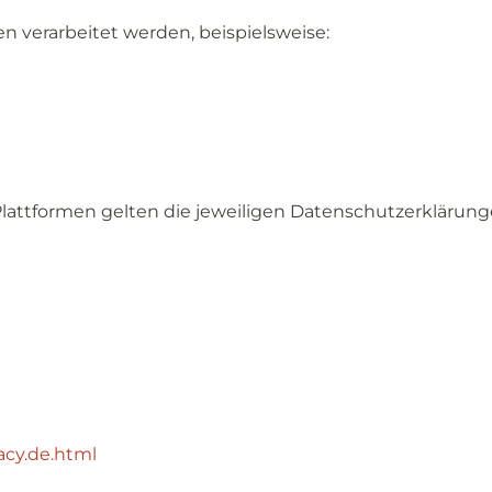
en
verarbeitet
werden,
beispielsweise:
Plattformen
gelten
die
jeweiligen
Datenschutzerklärun
acy.
de.
html