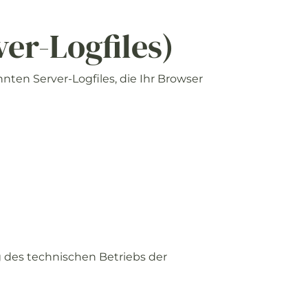
ver-
Logfiles)
nnten
Server-
Logfiles,
die
Ihr
Browser
g
des
technischen
Betriebs
der