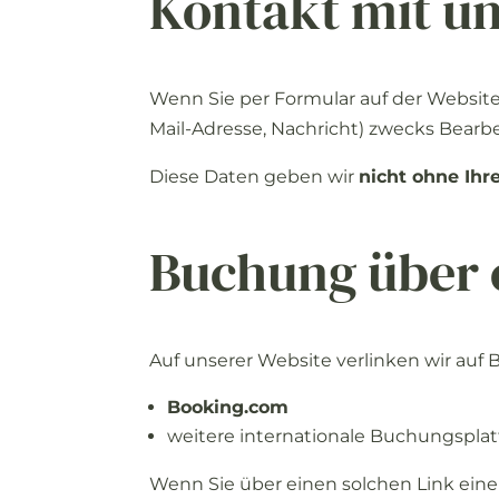
Kontakt mit u
Wenn
Sie
per
Formular
auf
der
Websit
Mail-
Adresse,
Nachricht)
zwecks
Bearb
Diese
Daten
geben
wir
nicht
ohne
Ihr
Buchung
über
Auf
unserer
Website
verlinken
wir
auf
Booking.
com
weitere
internationale
Buchungsplat
Wenn
Sie
über
einen
solchen
Link
ein