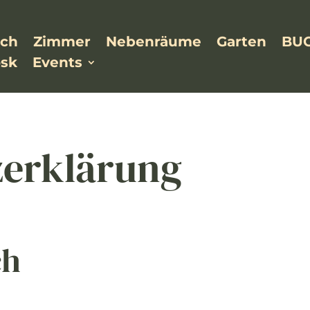
rch
Zimmer
Nebenräume
Garten
BU
osk
Events
zerklärung
ch