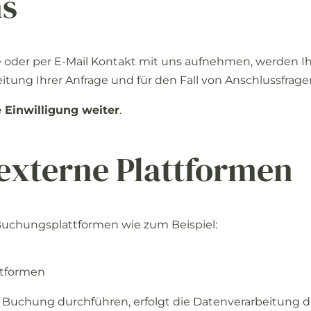
ns
e
oder
per
E-
Mail
Kontakt
mit
uns
aufnehmen,
werden
I
eitung
Ihrer
Anfrage
und
für
den
Fall
von
Anschlussfrag
e
Einwilligung
weiter
.
externe
Plattformen
Buchungsplattformen
wie
zum
Beispiel:
tformen
e
Buchung
durchführen,
erfolgt
die
Datenverarbeitung
d