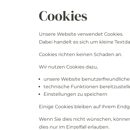
Cookies
Unsere
Website
verwendet
Cookies.
Dabei
handelt
es
sich
um
kleine
Textda
Cookies
richten
keinen
Schaden
an.
Wir
nutzen
Cookies
dazu,
unsere
Website
benutzerfreundlich
technische
Funktionen
bereitzustel
Einstellungen
zu
speichern
Einige
Cookies
bleiben
auf
Ihrem
Endg
Wenn
Sie
dies
nicht
wünschen,
könne
dies
nur
im
Einzelfall
erlauben.